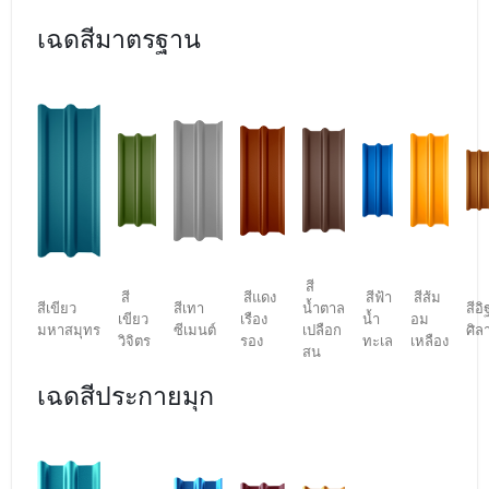
เฉดสีมาตรฐาน
สี
สี
สีแดง
สีฟ้า
สีส้ม
สีเขียว
สีเทา
น้ำตาล
สีอิ
เขียว
เรือง
น้ำ
อม
มหาสมุทร
ซีเมนต์
เปลือก
ศิล
วิจิตร
รอง
ทะเล
เหลือง
สน
เฉดสีประกายมุก