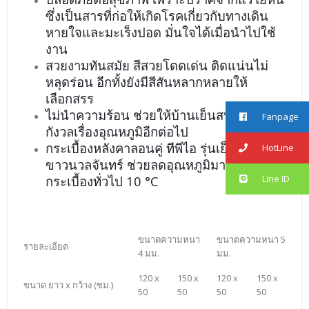
ซึ่งเป็นสารที่ก่อให้เกิดโรคเกี่ยวกับทางเดิน
หายใจและมะเร็งปอด มั่นใจได้เมื่อนำไปใช้
งาน
สวยงามทันสมัย สีสวยโดดเด่น ติดแน่นไม่
หลุดร่อน อีกทั้งยังมีสีสันหลากหลายให้
เลือกสรร
ไม่นำความร้อน ช่วยให้บ้านเย็นสบาย ไม่ต้อง
Fanpage
กังวลเรื่องอุณหภูมิอีกต่อไป
กระเบื้องหลังคาลอนคู่ ทีพีไอ รุ่นเย็นสบาย สี
HotLine
ขาวนวลจันทร์ ช่วยลดอุณหภูมิมากกว่า
กระเบื้องทั่วไป 10 °C
Line ID
ขนาดความหนา
ขนาดความหนา 5
รายละเอียด
4 มม.
มม.
120 x
150 x
120 x
150 x
ขนาด ยาว x กว้าง (ซม.)
50
50
50
50