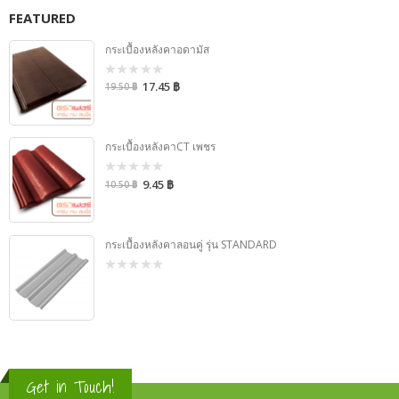
FEATURED
กระเบื้องหลังคาอดามัส
17.45
฿
0
19.50
฿
จาก
5
กระเบื้องหลังคาCT เพชร
9.45
฿
0
10.50
฿
จาก
5
กระเบื้องหลังคาลอนคู่ รุ่น STANDARD
0
จาก
5
Get in Touch!