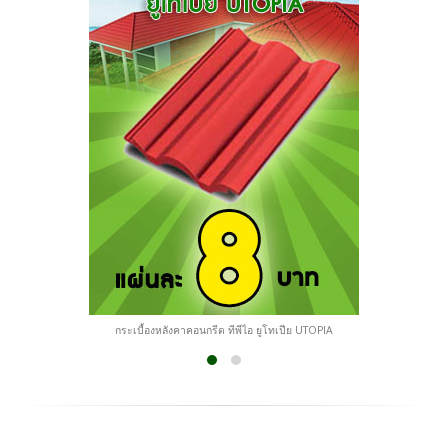
กระเบื้องหลังคาคอนกรีต ทีพีไอ ยูโทเปีย UTOPIA