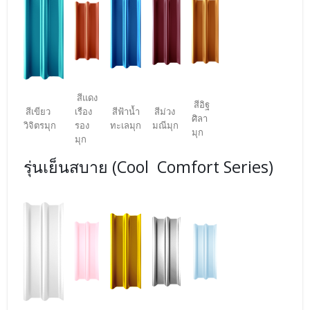
สีแดง
สีอิฐ
สีเขียว
เรือง
สีฟ้าน้ำ
สีม่วง
ศิลา
วิจิตรมุก
รอง
ทะเลมุก
มณีมุก
มุก
มุก
รุ่นเย็นสบาย (Cool Comfort Series)